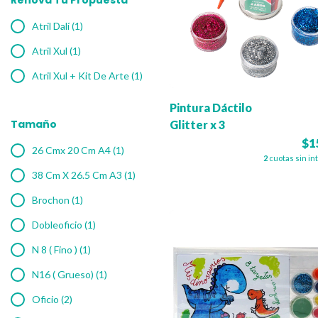
Renová Tu Propuesta
Atril Dalí (1)
Atril Xul (1)
Atril Xul + Kit De Arte (1)
Pintura Dáctilo
Tamaño
Glitter x 3
$1
26 Cmx 20 Cm A4 (1)
2
cuotas sin in
38 Cm X 26.5 Cm A3 (1)
Brochon (1)
Dobleoficio (1)
N 8 ( Fino ) (1)
N16 ( Grueso) (1)
Oficio (2)