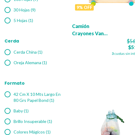
9
%
OFF
30 Hojas (9)
5 Hojas (1)
Camión
Crayones Van
Gogh x13
Cerda
$56
$5
Cerda China (1)
3
cuotas sin in
Oreja Alemana (1)
Formato
42 Cm X 10 Mts Largo En
80 Grs Papel Bond (1)
Baby (1)
Brillo Insuperable (1)
Colores Mágicos (1)