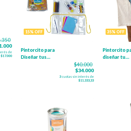
15
%
OFF
35
%
OFF
.350
1.000
Pintorcito para
Pintorcito p
terés de
$17.000
Diseñar tus
diseñar tu
Tarjetas
Remera de
$40.000
$34.000
Fútbol
3
cuotas sin interés de
$11.333,33