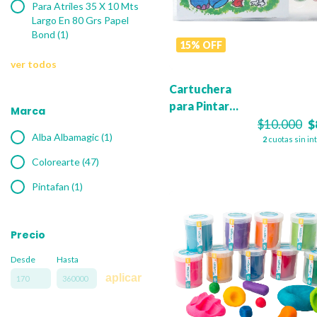
Para Atriles 35 X 10 Mts
Largo En 80 Grs Papel
Bond (1)
15
%
OFF
ver todos
Cartuchera
para Pintar
Marca
Tarjetas -
$10.000
$
Alba Albamagic (1)
Dinosaurios
2
cuotas sin in
Colorearte (47)
Pintafan (1)
Precio
Desde
Hasta
aplicar