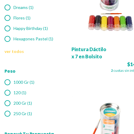
Dreams (1)
Flores (1)
Happy Birthday (1)
Hexagones Pastel (1)
Pintura Dáctilo
ver todos
x 7 en Bolsito
$1
Peso
2
cuotas sin in
1000 Gr (1)
120 (1)
200 Gr (1)
250 Gr (1)