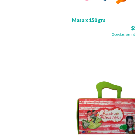
Masa x 150 grs
$
2
cuotas sin in