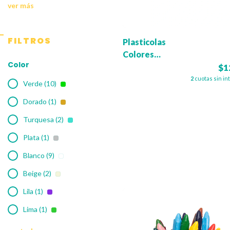
ver más
FILTROS
Plasticolas
Colores
Color
Pasteles x 6
$1
2
cuotas sin in
Verde (10)
Dorado (1)
Turquesa (2)
Plata (1)
Blanco (9)
Beige (2)
Lila (1)
Lima (1)