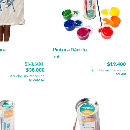
ara
Pintura Dáctilo
x 6
$58.500
$19.400
$38.000
2
cuotas sin interés de
$9.700
3
cuotas sin interés de
$12.666,67