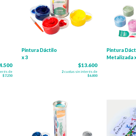
Pintura Dáctilo
Pintura Dáct
x 3
Metalizada x
4.500
$13.600
terés de
2
cuotas sin interés de
$7.250
$6.800