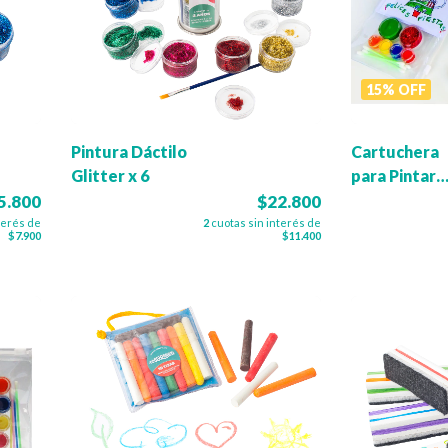
15
%
OFF
Pintura Dáctilo
Cartuchera
Glitter x 6
para Pintar
Tarjetas -
5.800
$22.800
Motivos
terés de
2
cuotas sin interés de
$7.900
$11.400
Navideños