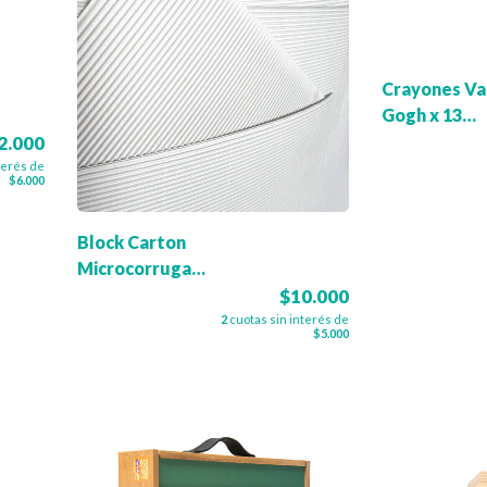
Crayones Va
Gogh x 13
(Pastas
2.000
Waldorf)
terés de
$6.000
Block Carton
Microcorrugado
Blanco- Oficio
$10.000
2
cuotas sin interés de
$5.000