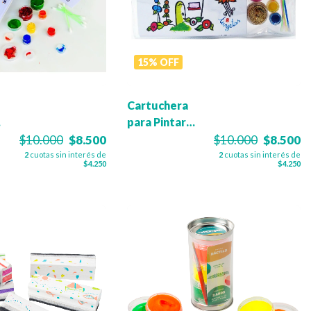
15
%
OFF
Cartuchera
para Pintar
Tarjetas -
$10.000
$8.500
$10.000
$8.500
Mundo de
2
cuotas sin interés de
2
cuotas sin interés de
$4.250
$4.250
Hadas