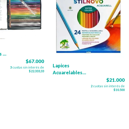
s +
el
$67.000
Lapices
3
cuotas sin interés de
$22.333,33
Acuarelables
Giotto x 24
$21.000
2
cuotas sin interés de
$10.500