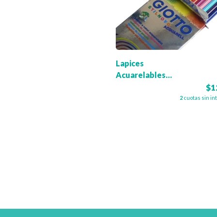
Lapices
Acuarelables
Giotto x 12
$1
2
cuotas sin in