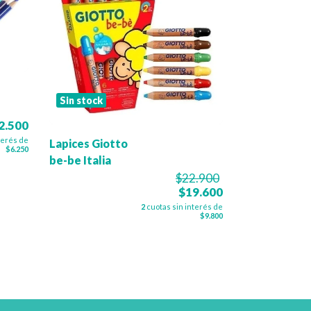
Sin stock
2.500
terés de
Lapices Giotto
$6.250
be-be Italia
$22.900
$19.600
2
cuotas sin interés de
$9.800