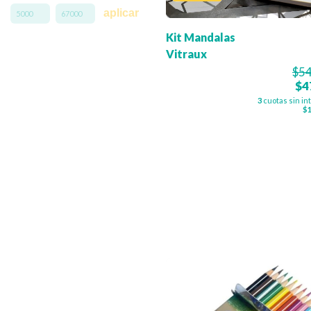
aplicar
Kit Mandalas
Vitraux
$54
$4
3
cuotas sin in
$1