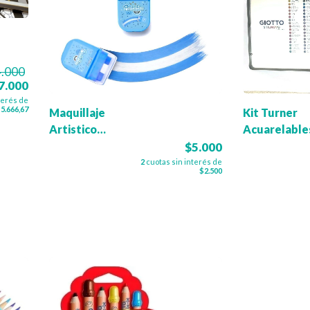
.000
7.000
terés de
5.666,67
Maquillaje
Kit Turner
Artistico
Acuarelable
Bandera
Block + Pinc
$5.000
Argentina
para agua
2
cuotas sin interés de
$2.500