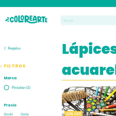
Lápices
Regalos
acuare
FILTROS
Marca
Pintafan (1)
Precio
13
%
OFF
Desde
Hasta