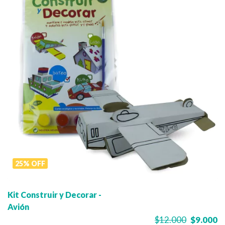
25
%
OFF
Kit Construir y Decorar -
Avión
$12.000
$9.000