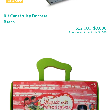
25
%
OFF
Kit Construir y Decorar -
Barco
$12.000
$9.000
2
cuotas sin interés de
$4.500